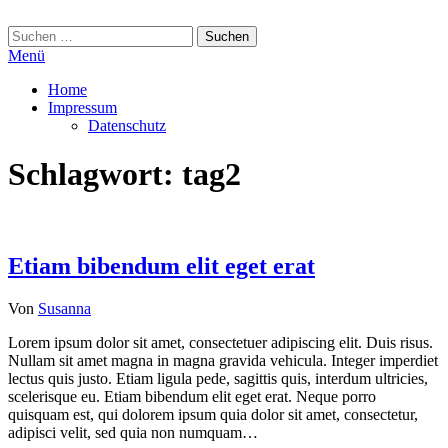
Zum
Inhalt
Suchen
springen
nach:
Menü
Home
Impressum
Datenschutz
Schlagwort:
tag2
Etiam bibendum elit eget erat
Von
Susanna
Lorem ipsum dolor sit amet, consectetuer adipiscing elit. Duis risus.
Nullam sit amet magna in magna gravida vehicula. Integer imperdiet
lectus quis justo. Etiam ligula pede, sagittis quis, interdum ultricies,
scelerisque eu. Etiam bibendum elit eget erat. Neque porro
quisquam est, qui dolorem ipsum quia dolor sit amet, consectetur,
adipisci velit, sed quia non numquam…