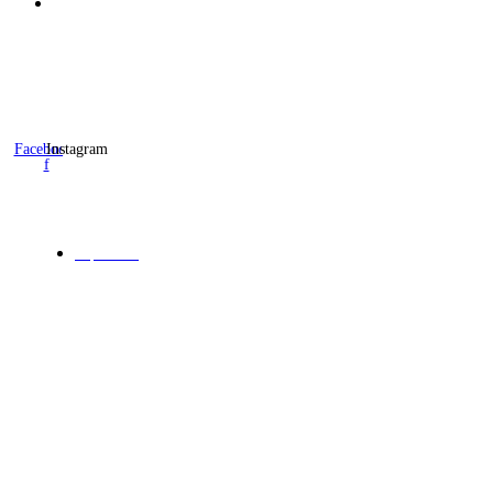
Follow Us
Facebook-
Instagram
f
About
Impressum
Copyright ©2022 Susanna Stotzem
Created with Futurio WordPress Theme